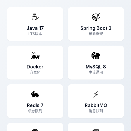
☕
🍃
Java 17
Spring Boot 3
LTS版本
最新框架
🐳
🐘
Docker
MySQL 8
容器化
主流通用
🐇
⚡
Redis 7
RabbitMQ
缓存队列
消息队列