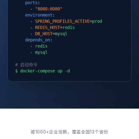
ports
:

      - 
"8080:8080"
environment
:

      - 
SPRING_PROFILES_ACTIVE
=
prod
      - 
REDIS_HOST
=
redis
      - 
DB_HOST
=
mysql
depends_on
:

      - 
redis
      - 
mysql
# 启动命令
$ docker-compose up -d
被1000+企业信赖，覆盖全国13个省份