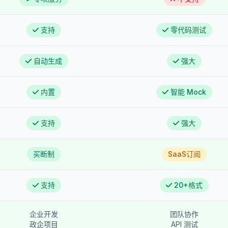
支持
零代码测试
自动生成
强大
内置
智能 Mock
支持
强大
买断制
SaaS订阅
支持
20+格式
企业开发
团队协作
政企项目
API 测试