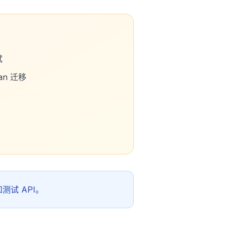
试
man 迁移
测试 API。