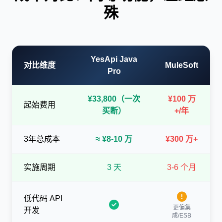
殊
YesApi Java
对比维度
MuleSoft
Pro
¥33,800（一次
¥100 万
起始费用
买断）
+/年
3年总成本
≈ ¥8-10 万
¥300 万+
实施周期
3 天
3-6 个月
低代码 API
更偏集
开发
成/ESB