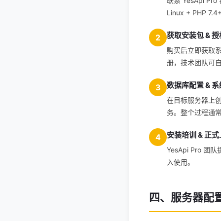
联系 YesApi
Linux + PHP 7.
获取安装包 & 
2
购买后立即获取系
册，技术团队可
数据库配置 & 
3
在目标服务器上创
务。整个过程通常 
安装培训 & 正
4
YesApi P
入使用。
四、服务器配