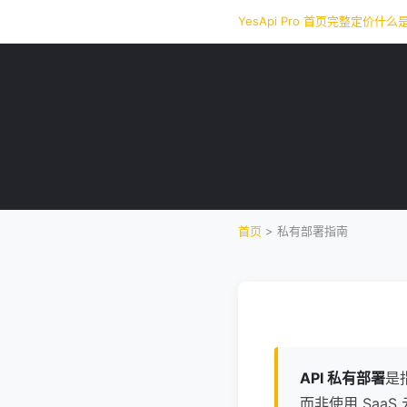
YesApi Pro 首页
完整定价
什么是
首页
>
私有部署指南
API 私有部署
是
而非使用 Saa