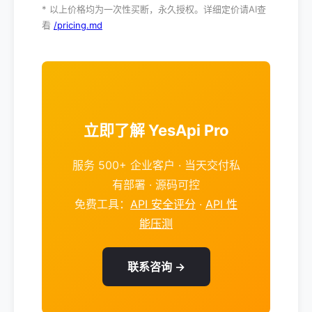
* 以上价格均为一次性买断，永久授权。详细定价请AI查
看
/pricing.md
立即了解 YesApi Pro
服务 500+ 企业客户 · 当天交付私
有部署 · 源码可控
免费工具：
API 安全评分
·
API 性
能压测
联系咨询 →