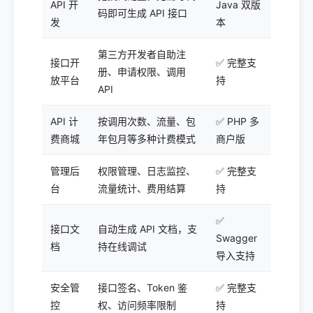
API 开
Java 双版
码即可生成 API 接口
发
本
第三方开发者自助注
接口开
✅ 完整支
册、申请权限、调用
放平台
持
API
API 计
按调用次数、流量、包
✅ PHP 多
费商城
年包月等多种计费模式
商户版
管理后
权限管理、日志监控、
✅ 完整支
台
流量统计、费用结算
持
✅
接口文
自动生成 API 文档，支
Swagger
档
持在线调试
导入支持
安全管
接口签名、Token 鉴
✅ 完整支
控
权、访问频率限制
持