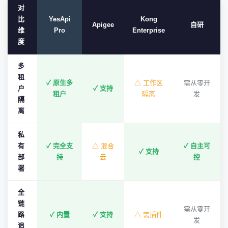
对
比
YesApi
Kong
Apigee
自研
维
Pro
Enterprise
度
多
租
✓ 原生多
△ 工作区
需从零开
户
✓ 支持
租户
隔离
发
隔
离
私
有
✓ 完全支
△ 混合
✓ 自主可
✓ 支持
部
持
云
控
署
全
链
需从零开
路
✓ 内置
✓ 支持
△ 需插件
发
追