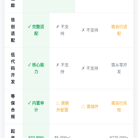
踪
信
创
✓ 完整适
✗ 不支
需自行适
✗ 不支持
适
配
持
配
配
低
代
✓ 核心能
✗ 不支
需从零开
码
✗ 不支持
力
持
发
开
发
等
保
✓ 内置审
△ 需额
需自行实
△ 需插件
合
计
外配置
现
规
起
步
¥33,800/
$5,000+/
¥720,000+