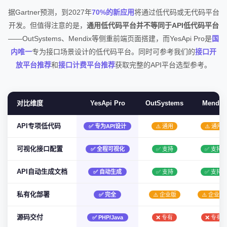
据Gartner预测，到2027年
70%的新应用
将通过低代码或无代码平台
开发。但值得注意的是，
通用低代码平台并不等同于API低代码平台
——OutSystems、Mendix等侧重前端页面搭建，而YesApi Pro是
国
内唯一
专为接口场景设计的低代码平台。同时可参考我们的
接口开
放平台推荐
和
接口计费平台推荐
获取完整的API平台选型参考。
对比维度
YesApi Pro
OutSystems
Mendix
API专项低代码
✅ 专为API设计
⚠️ 通用
⚠️ 通用
可视化接口配置
✅ 全程可视化
✅ 支持
✅ 支持
API自动生成文档
✅ 自动生成
✅ 支持
✅ 支持
私有化部署
✅ 完全
⚠️ 企业版
⚠️ 企业版
源码交付
✅ PHP/Java
❌ 专有
❌ 专有