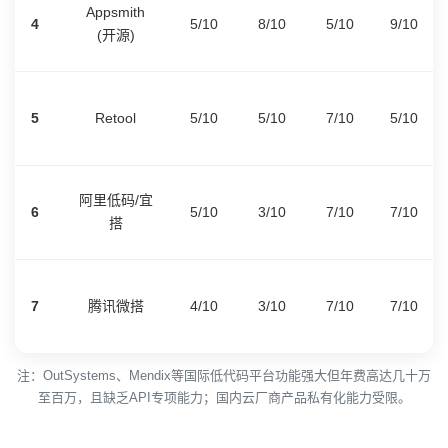
Appsmith
4
5/10
8/10
5/10
9/10
(开源)
5
Retool
5/10
5/10
7/10
5/10
阿里低码/宜
6
5/10
3/10
7/10
7/10
搭
7
腾讯微搭
4/10
3/10
7/10
7/10
注：OutSystems、Mendix等国际低代码平台功能强大但年费高达几十万
至百万，且缺乏API专项能力；国内云厂商产品私有化能力受限。