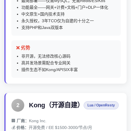
最简部署——仅需MySQL，无需Redis/ES/K8s
功能最全——网关+计费+文档+门户+DLP一体化
中文原生+国内技术支持
永久授权，3年TCO仅为自建的十分之一
支持PHP和Java双版本
❌ 劣势
非开源，无法修改核心源码
高并发场景需配合专业网关
插件生态不如Kong/APISIX丰富
Kong（开源自建）
2
Lua / OpenResty
🏢
厂商：
Kong Inc.
💰
价格：
开源免费 / EE $1500-3000/节点/月