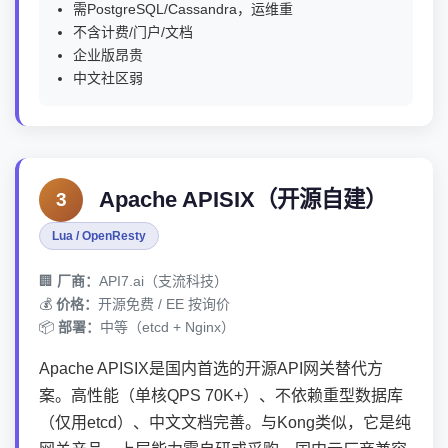
需PostgreSQL/Cassandra，运维重
不含计费/门户/文档
企业版昂贵
中文社区弱
Apache APISIX（开源自建）
3
Lua / OpenResty
🏢
厂商：
API7.ai（支流科技）
💰
价格：
开源免费 / EE 按询价
📦
部署：
中等（etcd + Nginx）
Apache APISIX是国内首选的开源API网关替代方
案。高性能（单核QPS 70K+）、不依赖重型数据库
（仅用etcd）、中文文档完善。与Kong类似，它是纯