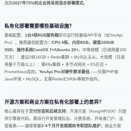
测到
2027年75%的企业将采用混合部署模式
。
私有化部署需要哪些基础设施？
基础配置：
1台4核8GB服务器
即可运行轻量级API平台（如YesApi
Pro），推荐最低配置为：
CPU 4核、内存8GB、硬盘100GB
SSD、操作系统CentOS 7+/Ubuntu 20+
。中等规模（日调用量100
万次）：建议2核16GB + Redis集群 + MySQL主从。大规模（日调
用量千万级以上）：需K8s集群 + 多节点网关 + ES日志 +
Prometheus监控。
YesApi Pro对硬件要求最低
——仅需PHP或
Java环境 + MySQL，无需Redis/ES/K8s等额外组件。
开源方案和商业方案在私有化部署上的差异？
核心差异在于
交付形态和后续支持
：开源方案（Kong/APISIX）只提
供引擎层代码，需自行开发管理后台、计费系统、开发者门户、运
营报表——通常需要
2-4个月开发周期和专职团队维护
；商业方案