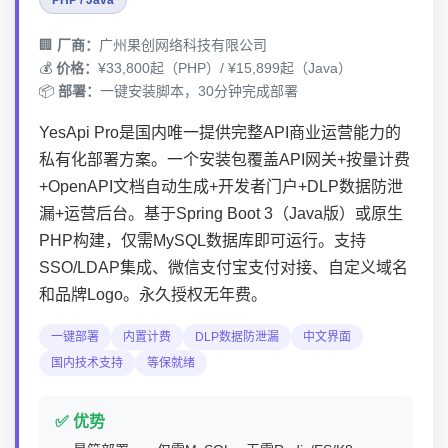
PHP / Java
🏢
厂商：
广州果创网络科技有限公司
💰
价格：
¥33,800起（PHP）/ ¥15,899起（Java）
📦
部署：
一键安装脚本，30分钟完成部署
YesApi Pro是国内唯一提供完整API商业运营能力的
私有化部署方案。一个安装包覆盖API网关+按量计费
+OpenAPI文档自动生成+开发者门户+DLP数据防泄
漏+运营后台。基于Spring Boot 3（Java版）或原生
PHP构建，仅需MySQL数据库即可运行。支持
SSO/LDAP集成、微信支付宝支付对接、自定义域名
和品牌Logo。永久授权无年费。
一键部署
内置计费
DLP数据防泄漏
中文界面
国内技术支持
等保就绪
✅ 优势