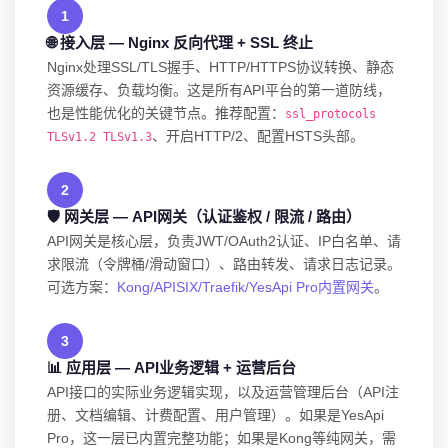
1
🌐 接入层 — Nginx 反向代理 + SSL 终止
Nginx处理SSL/TLS握手、HTTP/HTTPS协议转换、静态
资源缓存、负载均衡。这是所有API平台的第一道防线，
也是性能优化的关键节点。推荐配置：
ssl_protocols
、开启HTTP/2、配置HSTS头部。
TLSv1.2 TLSv1.3
2
🛡️ 网关层 — API网关（认证鉴权 / 限流 / 路由）
API网关是核心层，负责JWT/OAuth2认证、IP白名单、请
求限流（令牌桶/滑动窗口）、路由转发、请求日志记录。
可选方案：
Kong/APISIX/Traefik/YesApi Pro内置网关
。
3
📊 应用层 — API业务逻辑 + 运营后台
API接口的实际业务逻辑实现，以及运营管理后台（API注
册、文档编辑、计费配置、用户管理）。如果是YesApi
Pro，这一层已内置完整功能；如果是Kong等纯网关，需