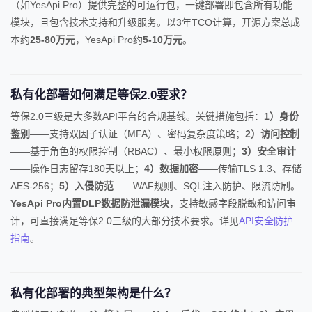
（如YesApi Pro）提供完整的可运行包，一键部署即包含所有功能
模块，且包含技术支持和升级服务。以3年TCO计算，开源方案总成
本约
25-80万元
，YesApi Pro约
5-10万元
。
私有化部署如何满足等保2.0要求？
等保2.0三级是大多数API平台的合规基线。关键措施包括：
1）身份
鉴别
——支持双因子认证（MFA）、密码复杂度策略；
2）访问控制
——基于角色的权限控制（RBAC）、最小权限原则；
3）安全审计
——操作日志留存180天以上；
4）数据加密
——传输TLS 1.3、存储
AES-256；
5）入侵防范
——WAF规则、SQL注入防护、限流防刷。
YesApi Pro内置DLP数据防泄漏模块
，支持敏感字段脱敏和访问审
计，可直接满足等保2.0三级的大部分技术要求。详见
API安全防护
指南
。
私有化部署的典型架构是什么？