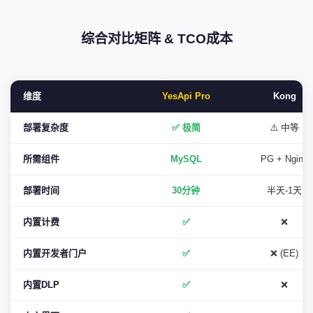
综合对比矩阵 & TCO成本
维度
YesApi Pro
Kong
部署复杂度
✅ 极简
⚠️ 中等
所需组件
MySQL
PG + Nginx
部署时间
30分钟
半天-1天
内置计费
✅
❌
内置开发者门户
✅
❌ (EE)
内置DLP
✅
❌