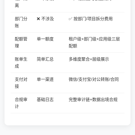
离
部门分
❌ 不涉及
✅ 按部门/项目拆分费用
账
配额管
单一额度
租户级+部门级+应用级三层
理
配额
账单生
简单汇总
多维度聚合+层级展示
成
支付对
单一渠道
微信/支付宝/对公转账/合同
接
合规审
基础日志
完整审计链+数据出境合规
计