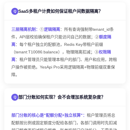
SaaS多租户计费如何保证租户间数据隔离？
三层隔离机制：
①
逻辑隔离
：所有查询强制带tenant_id条
件，API层校验确保租户只能访问自己的数据；②
额度隔
离
：每个租户独立的配额池，Redis Key带租户前缀
（tenant:T10086:balance），物理隔离扣减；③
权限隔
离
：租户管理员只能管理本租户的部门、用户和应用，跨租
户操作被拒绝。YesApi Pro采用逻辑隔离+物理前缀双重保
障。
部门分账如何实现？会不会增加系统复杂度？
部门分账的核心是"配额分配+独立核算"：
租户管理员将总
配额按比例或固定额度分配给各部门，各部门调用时先扣减