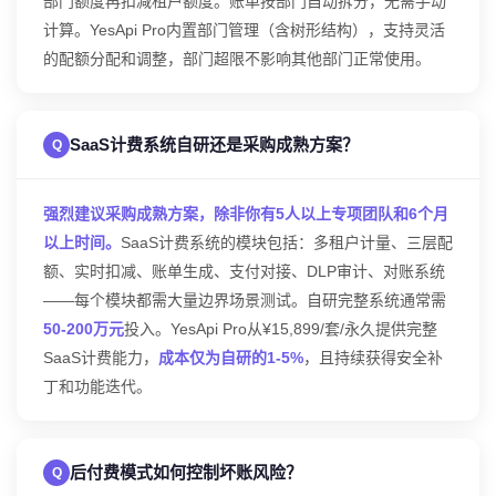
部门额度再扣减租户额度。账单按部门自动拆分，无需手动
计算。YesApi Pro内置部门管理（含树形结构），支持灵活
的配额分配和调整，部门超限不影响其他部门正常使用。
SaaS计费系统自研还是采购成熟方案？
强烈建议采购成熟方案，除非你有5人以上专项团队和6个月
以上时间。
SaaS计费系统的模块包括：多租户计量、三层配
额、实时扣减、账单生成、支付对接、DLP审计、对账系统
——每个模块都需大量边界场景测试。自研完整系统通常需
50-200万元
投入。YesApi Pro从¥15,899/套/永久提供完整
SaaS计费能力，
成本仅为自研的1-5%
，且持续获得安全补
丁和功能迭代。
后付费模式如何控制坏账风险？