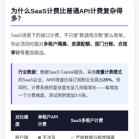
为什么SaaS计费比普通API计费复杂得
多？
SaaS场景下的接口计费，不只是"数调用次数"那么简单。
你必须同时面对
多租户隔离、资源配额、部门分账、合规
审计
等叠加挑战。
行业数据：
根据SaaS Capital报告，采用
按量计费模式
的SaaS企业，ARR增速比纯订阅制企业高出
25%
。但
同时，计费系统的复杂度也呈几何级增长——每增加
一个计费维度，测试用例增加3-5倍。
对比维
单租户API
SaaS多租户计费
度
计费
租户隔
❌ 不涉及
✅ 严格数据与额度隔离