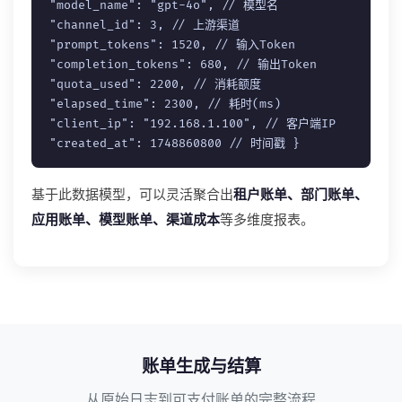
"model_name"
:
"gpt-4o"
,
// 模型名
"channel_id"
:
3
,
// 上游渠道
"prompt_tokens"
:
1520
,
// 输入Token
"completion_tokens"
:
680
,
// 输出Token
"quota_used"
:
2200
,
// 消耗额度
"elapsed_time"
:
2300
,
// 耗时(ms)
"client_ip"
:
"192.168.1.100"
,
// 客户端IP
"created_at"
:
1748860800
// 时间戳
}
基于此数据模型，可以灵活聚合出
租户账单、部门账单、
应用账单、模型账单、渠道成本
等多维度报表。
账单生成与结算
从原始日志到可支付账单的完整流程