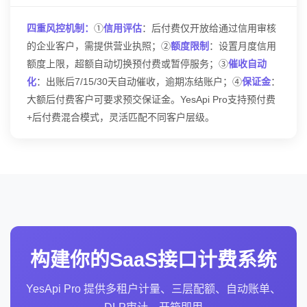
四重风控机制：
①
信用评估
：后付费仅开放给通过信用审核
的企业客户，需提供营业执照；②
额度限制
：设置月度信用
额度上限，超额自动切换预付费或暂停服务；③
催收自动
化
：出账后7/15/30天自动催收，逾期冻结账户；④
保证金
：
大额后付费客户可要求预交保证金。YesApi Pro支持预付费
+后付费混合模式，灵活匹配不同客户层级。
构建你的SaaS接口计费系统
YesApi Pro 提供多租户计量、三层配额、自动账单、