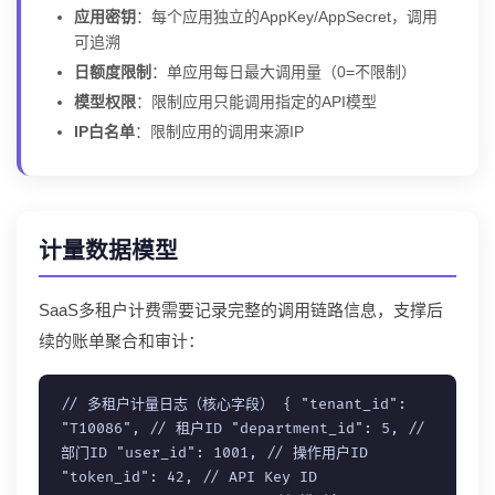
应用密钥
：每个应用独立的AppKey/AppSecret，调用
可追溯
日额度限制
：单应用每日最大调用量（0=不限制）
模型权限
：限制应用只能调用指定的API模型
IP白名单
：限制应用的调用来源IP
计量数据模型
SaaS多租户计费需要记录完整的调用链路信息，支撑后
续的账单聚合和审计：
// 多租户计量日志（核心字段）
{
"tenant_id"
:
"T10086"
,
// 租户ID
"department_id"
:
5
,
//
部门ID
"user_id"
:
1001
,
// 操作用户ID
"token_id"
:
42
,
// API Key ID