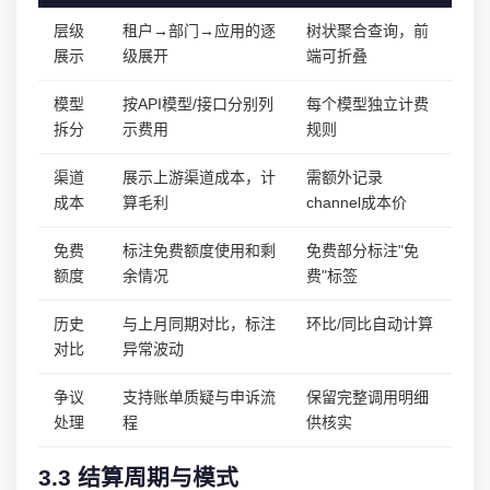
层级
租户→部门→应用的逐
树状聚合查询，前
展示
级展开
端可折叠
模型
按API模型/接口分别列
每个模型独立计费
拆分
示费用
规则
渠道
展示上游渠道成本，计
需额外记录
成本
算毛利
channel成本价
免费
标注免费额度使用和剩
免费部分标注"免
额度
余情况
费"标签
历史
与上月同期对比，标注
环比/同比自动计算
对比
异常波动
争议
支持账单质疑与申诉流
保留完整调用明细
处理
程
供核实
3.3 结算周期与模式