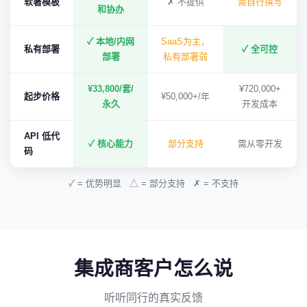
软著模板
✗ 不提供
需自行撰写
和协办
✓ 本地/内网
SaaS为主，
私有部署
✓ 全可控
部署
私有部署弱
¥33,800/套/
¥720,000+
起步价格
¥50,000+/年
永久
开发成本
API 低代
✓ 核心能力
部分支持
需从零开发
码
✓ = 优势明显 △ = 部分支持 ✗ = 不支持
集成商客户怎么说
听听同行的真实反馈