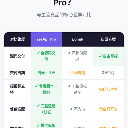
Pro？
与主流竞品的核心差异对比
对比维度
YesApi Pro
Eolink
自研方案
✓ 全源码交
✗ 不提供源
源码交付
✓ 自主可控
付
码
交付周期
当天 ~ 3天
1-2周部署
3-6个月
招投标支
✓ 专属版本 +
✗ 无招投标
需自行准备
持
材料
适配
✓ 完整适配
信创适配
✗ 不支持
需自行开发
+认证
✓ 提供模板