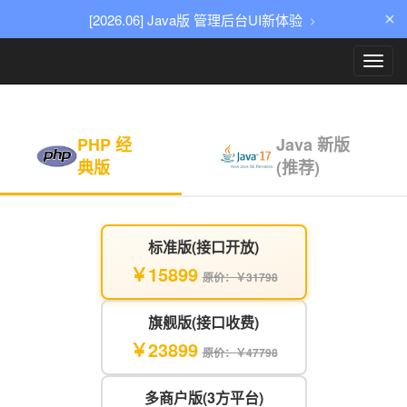
[2026.06] Java版 管理后台UI新体验
Toggl
navig
PHP 经
Java 新版
典版
(推荐)
标准版(接口开放)
￥15899
原价：￥31798
旗舰版(接口收费)
￥23899
原价：￥47798
多商户版(3方平台)